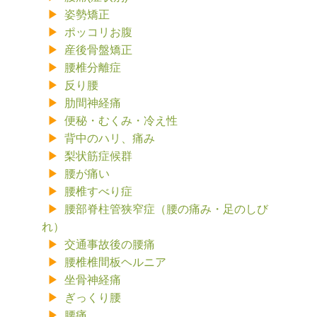
姿勢矯正
ポッコリお腹
産後骨盤矯正
腰椎分離症
反り腰
肋間神経痛
便秘・むくみ・冷え性
背中のハリ、痛み
梨状筋症候群
腰が痛い
腰椎すべり症
腰部脊柱管狭窄症（腰の痛み・足のしび
れ）
交通事故後の腰痛
腰椎椎間板ヘルニア
坐骨神経痛
ぎっくり腰
腰痛