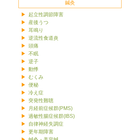
鍼灸
起立性調節障害
産後うつ
耳鳴り
逆流性食道炎
頭痛
不眠
逆子
動悸
むくみ
便秘
冷え症
突発性難聴
月経前症候群(PMS)
過敏性腸症候群(IBS)
自律神経失調症
更年期障害
鍼灸・美容鍼