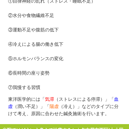
①自律神経の乱れ（ストレス・睡眠不足）
②水分や食物繊維不足
③運動不足や腹筋の低下
④冷えによる腸の働き低下
⑤ホルモンバランスの変化
⑥長時間の座り姿勢
⑦我慢する習慣
東洋医学的には「
気滞
（ストレスによる停滞）」「
血
虚
（潤い不足）」「
陽虚
（冷え）」などのタイプに分
けて考え、原因に合わせた鍼灸施術を行います。