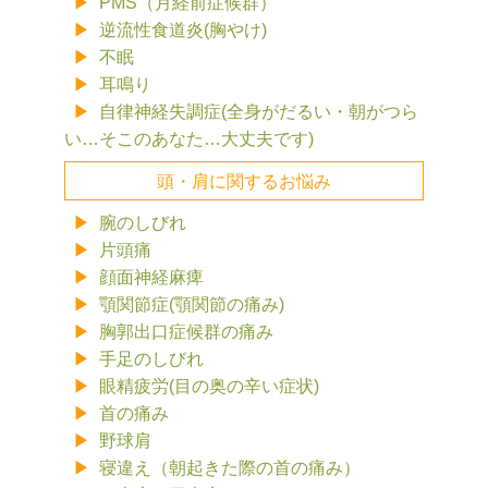
PMS（月経前症候群）
逆流性食道炎(胸やけ)
不眠
耳鳴り
自律神経失調症(全身がだるい・朝がつら
い…そこのあなた…大丈夫です)
頭・肩に関するお悩み
腕のしびれ
片頭痛
顔面神経麻痺
顎関節症(顎関節の痛み)
胸郭出口症候群の痛み
手足のしびれ
眼精疲労(目の奥の辛い症状)
首の痛み
野球肩
寝違え（朝起きた際の首の痛み）