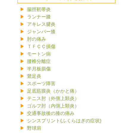
腸脛靭帯炎
ランナー膝
アキレス腱炎
ジャンパー膝
肘の痛み
ＴＦＣＣ損傷
モートン病
腰椎分離症
半月板損傷
鵞足炎
スポーツ障害
足底筋膜炎（かかと痛）
テニス肘（外側上顆炎）
ゴルフ肘（内側上顆炎）
交通事故後の膝の痛み
シンスプリント(ふくらはぎの症状)
野球肩