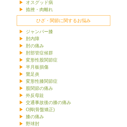
オスグッド病
捻挫・肉離れ
ひざ・関節に関するお悩み
ジャンパー膝
肘内障
肘の痛み
肘部管症候群
変形性股関節症
半月板損傷
鵞足炎
変形性膝関節症
股関節の痛み
外反母趾
交通事故後の膝の痛み
O脚(骨盤矯正)
膝の痛み
野球肘