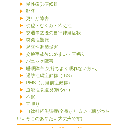
慢性疲労症候群
動悸
更年期障害
便秘・むくみ・冷え性
交通事故後の自律神経症状
突発性難聴
起立性調節障害
交通事故後のめまい・耳鳴り
パニック障害
睡眠障害(気持ちよく眠れない方へ)
過敏性腸症候群（IBS）
PMS（月経前症候群）
逆流性食道炎(胸やけ)
不眠
耳鳴り
自律神経失調症(全身がだるい・朝がつら
い…そこのあなた…大丈夫です)