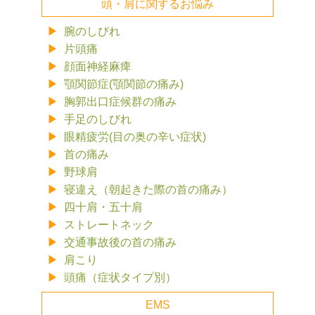
頭・肩に関するお悩み
腕のしびれ
片頭痛
顔面神経麻痺
顎関節症(顎関節の痛み)
胸郭出口症候群の痛み
手足のしびれ
眼精疲労(目の奥の辛い症状)
首の痛み
野球肩
寝違え（朝起きた際の首の痛み）
四十肩・五十肩
ストレートネック
交通事故後の首の痛み
肩こり
頭痛（症状タイプ別）
EMS