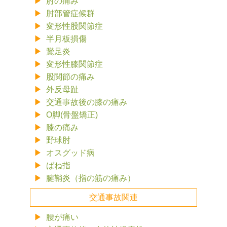
肘の痛み
肘部管症候群
変形性股関節症
半月板損傷
鵞足炎
変形性膝関節症
股関節の痛み
外反母趾
交通事故後の膝の痛み
O脚(骨盤矯正)
膝の痛み
野球肘
オスグッド病
ばね指
腱鞘炎（指の筋の痛み）
交通事故関連
腰が痛い