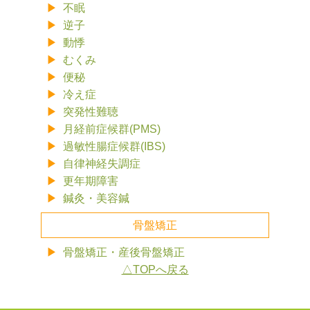
不眠
逆子
動悸
むくみ
便秘
冷え症
突発性難聴
月経前症候群(PMS)
過敏性腸症候群(IBS)
自律神経失調症
更年期障害
鍼灸・美容鍼
骨盤矯正
骨盤矯正・産後骨盤矯正
△TOPへ戻る