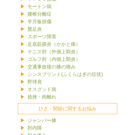
モートン病
腰椎分離症
半月板損傷
鵞足炎
スポーツ障害
足底筋膜炎（かかと痛）
テニス肘（外側上顆炎）
ゴルフ肘（内側上顆炎）
交通事故後の膝の痛み
シンスプリント(ふくらはぎの症状)
野球肩
オスグッド病
捻挫・肉離れ
ひざ・関節に関するお悩み
ジャンパー膝
肘内障