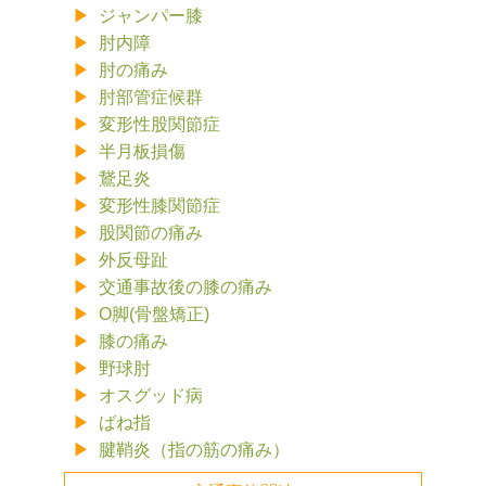
ジャンパー膝
肘内障
肘の痛み
肘部管症候群
変形性股関節症
半月板損傷
鵞足炎
変形性膝関節症
股関節の痛み
外反母趾
交通事故後の膝の痛み
O脚(骨盤矯正)
膝の痛み
野球肘
オスグッド病
ばね指
腱鞘炎（指の筋の痛み）