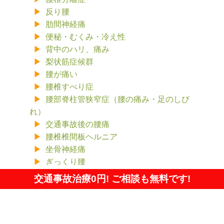
反り腰
肋間神経痛
便秘・むくみ・冷え性
背中のハリ、痛み
梨状筋症候群
腰が痛い
腰椎すべり症
腰部脊柱管狭窄症（腰の痛み・足のしび
れ）
交通事故後の腰痛
腰椎椎間板ヘルニア
坐骨神経痛
ぎっくり腰
腰痛
交通事故治療0円! ご相談も無料です!
自律神経に関するお悩み
逆子