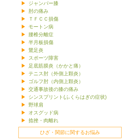
ジャンパー膝
肘の痛み
ＴＦＣＣ損傷
モートン病
腰椎分離症
半月板損傷
鵞足炎
スポーツ障害
足底筋膜炎（かかと痛）
テニス肘（外側上顆炎）
ゴルフ肘（内側上顆炎）
交通事故後の膝の痛み
シンスプリント(ふくらはぎの症状)
野球肩
オスグッド病
捻挫・肉離れ
ひざ・関節に関するお悩み